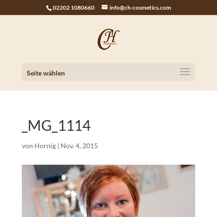
02202 1080660
info@ch-cosmetics.com
Seite wählen
_MG_1114
von
Hornig
|
Nov. 4, 2015